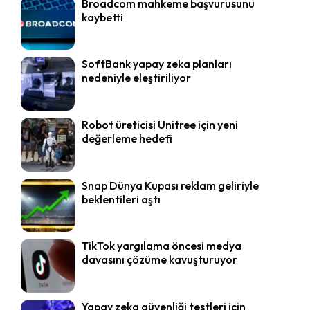
Broadcom mahkeme başvurusunu
kaybetti
SoftBank yapay zeka planları
nedeniyle eleştiriliyor
Robot üreticisi Unitree için yeni
değerleme hedefi
Snap Dünya Kupası reklam geliriyle
beklentileri aştı
TikTok yargılama öncesi medya
davasını çözüme kavuşturuyor
Yapay zeka güvenliği testleri için