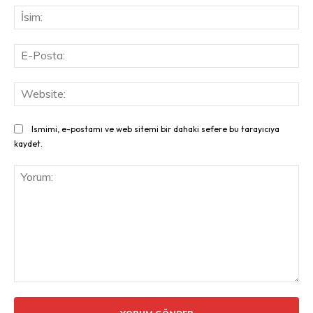
İsi
E-
Pos
Web
Ismimi, e-postamı ve web sitemi bir dahaki sefere bu tarayıcıya
kaydet.
Yorum: