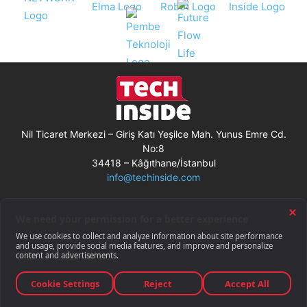
Nil Ticaret Merkezi – Giriş Katı Yeşilce Mah. Yunus Emre Cd.
No:8
34418 – Kâğıthane/İstanbul
info@techinside.com
Künye
Site Kullanım Koşulları
Çerez Kullanımı
Gizlilik Bildirimi
RSS
© Techinside.com, İnternet Medyası
ve Bilişim Muhabirleri Derneği