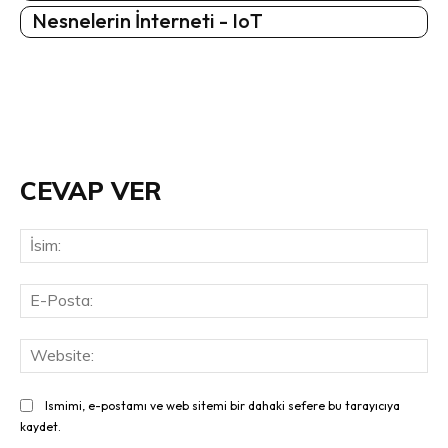
Nesnelerin İnterneti - IoT
CEVAP VER
İsi
E-
Pos
Web
Ismimi, e-postamı ve web sitemi bir dahaki sefere bu tarayıcıya
kaydet.