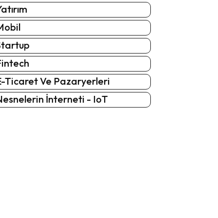
atırım
Mobil
Startup
Fintech
-Ticaret Ve Pazaryerleri
esnelerin İnterneti - IoT