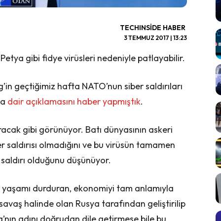
TECHINSIDE HABER
3 TEMMUZ 2017 | 13:23
a gibi fidye virüsleri nedeniyle patlayabilir.
in geçtiğimiz hafta NATO’nun siber saldırıları
na
dair açıklamasını haber yapmıştık
.
acak gibi görünüyor. Batı dünyasının askeri
ker saldırısı olmadığını ve bu virüsün tamamen
r saldırı olduğunu düşünüyor.
 yaşamı durduran, ekonomiyi tam anlamıyla
savaş halinde olan Rusya tarafından geliştirilip
’nın adını doğrudan dile getirmese bile bu