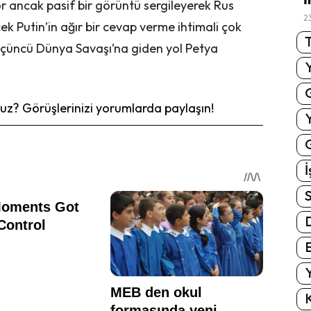
r ancak pasif bir görüntü sergileyerek Rus
2
Putin’in ağır bir cevap verme ihtimali çok
T
 Üçüncü Dünya Savaşı’na giden yol Petya
z? Görüşlerinizi yorumlarda paylaşın!
G
İ
S
E
Y
K