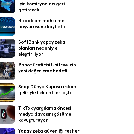
için komisyonları geri
getirecek
Broadcom mahkeme
başvurusunu kaybetti
SoftBank yapay zeka
planları nedeniyle
eleştiriliyor
Robot üreticisi Unitree için
yeni değerleme hedefi
Snap Dünya Kupası reklam
geliriyle beklentileri aştı
TikTok yargılama öncesi
medya davasını çözüme
kavuşturuyor
Yapay zeka güvenliği testleri