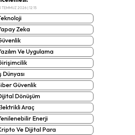
3 TEMMUZ 2026 | 12:15
eknoloji
Yapay Zeka
Güvenlik
Yazılım Ve Uygulama
irişimcilik
ş Dünyası
iber Güvenlik
Dijital Dönüşüm
lektrikli Araç
enilenebilir Enerji
ripto Ve Dijital Para