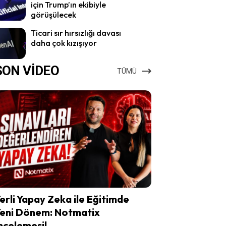
için Trump’ın ekibiyle
görüşülecek
Ticari sır hırsızlığı davası
daha çok kızışıyor
SON VİDEO
TÜMÜ
erli Yapay Zeka ile Eğitimde
eni Dönem: Notmatix
ncelemesi!