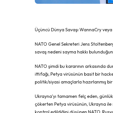
Üçüncü Dünya Savaşı WannaCry veya Pety
NATO Genel Sekreteri Jens Stoltenberg’
savaş nedeni sayma hakkı bulunduğu
NATO şimdi bu kararının arkasında dur
ittifağı, Petya virüsünün basit bir hac
politik/siyasi amaçlarla hazırlanmış bi
Ukrayna’yı tamamen felç eden, günlük
çökerten Petya virüsünün, Ukrayna ile 
kontrol edildiğini düşünen NATO, Rusya