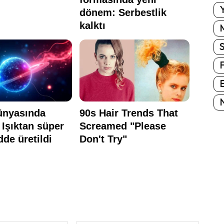
Y
E
N