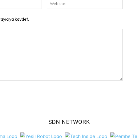
E-
Website
Posta:
rayıcıya kaydet.
SDN NETWORK