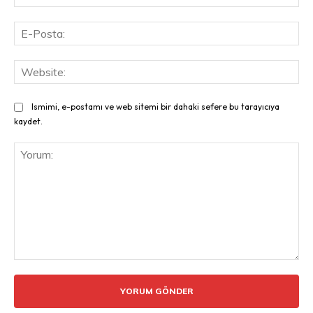
E-
Pos
Web
Ismimi, e-postamı ve web sitemi bir dahaki sefere bu tarayıcıya
kaydet.
Yorum: