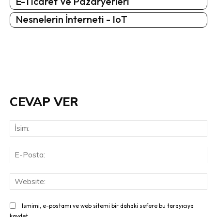
E-Ticaret Ve Pazaryerleri
Nesnelerin İnterneti - IoT
CEVAP VER
İsi
E-
Pos
Web
Ismimi, e-postamı ve web sitemi bir dahaki sefere bu tarayıcıya
kaydet.