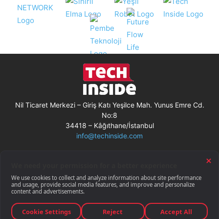
Nil Ticaret Merkezi – Giriş Katı Yeşilce Mah. Yunus Emre Cd.
No:8
34418 – Kâğıthane/İstanbul
info@techinside.com
Künye
Site Kullanım Koşulları
Çerez Kullanımı
Gizlilik Bildirimi
RSS
© Techinside.com, İnternet Medyası