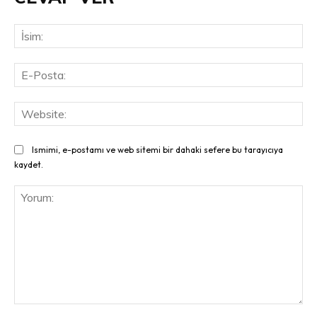
İsi
E-
Pos
Web
Ismimi, e-postamı ve web sitemi bir dahaki sefere bu tarayıcıya
kaydet.
Yorum: