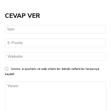
CEVAP VER
İsi
E-
Pos
Web
Ismimi, e-postamı ve web sitemi bir dahaki sefere bu tarayıcıya
kaydet.