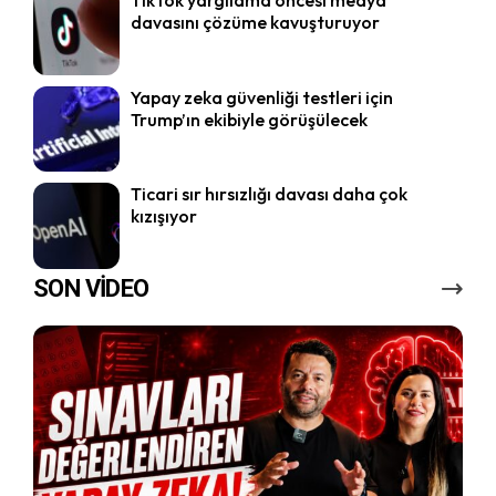
TikTok yargılama öncesi medya
davasını çözüme kavuşturuyor
Yapay zeka güvenliği testleri için
Trump’ın ekibiyle görüşülecek
Ticari sır hırsızlığı davası daha çok
kızışıyor
SON VİDEO