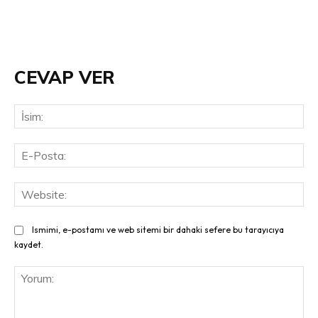
CEVAP VER
İsi
E-
Pos
Web
Ismimi, e-postamı ve web sitemi bir dahaki sefere bu tarayıcıya
kaydet.