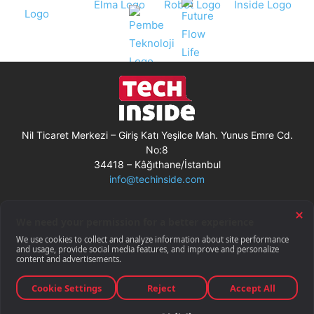
Nil Ticaret Merkezi – Giriş Katı Yeşilce Mah. Yunus Emre Cd.
No:8
34418 – Kâğıthane/İstanbul
info@techinside.com
Künye
Site Kullanım Koşulları
Çerez Kullanımı
Gizlilik Bildirimi
RSS
© Techinside.com, İnternet Medyası
ve Bilişim Muhabirleri Derneği