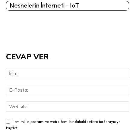
Nesnelerin İnterneti - IoT
CEVAP VER
İsi
E-
Pos
Web
Ismimi, e-postamı ve web sitemi bir dahaki sefere bu tarayıcıya
kaydet.