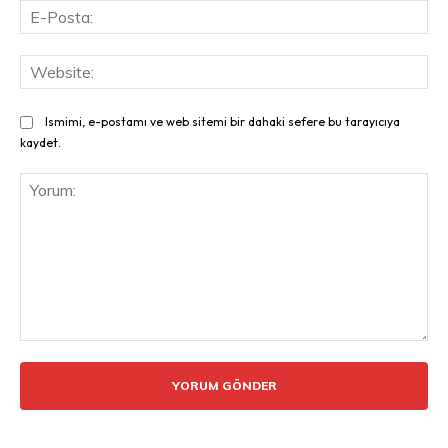
E-
Pos
Web
Ismimi, e-postamı ve web sitemi bir dahaki sefere bu tarayıcıya
kaydet.
Yorum: