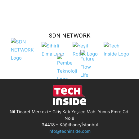
SDN NETWORK
Nil Ticaret Merkezi – Giriş Katı Yeşilce Mah. Yunus Emre Cd.
No:8
34418 – Kâğıthane/İstanbul
info@techinside.com