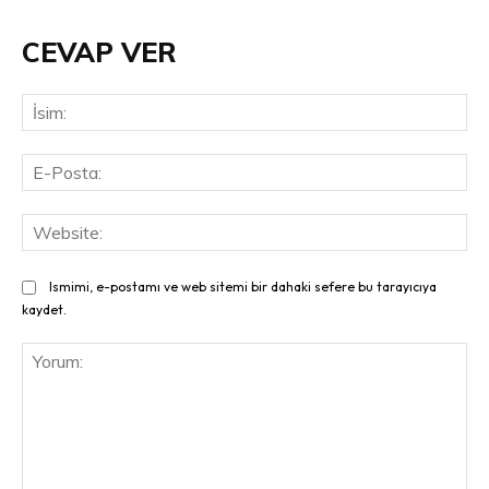
CEVAP VER
İsi
E-
Pos
Web
Ismimi, e-postamı ve web sitemi bir dahaki sefere bu tarayıcıya
kaydet.