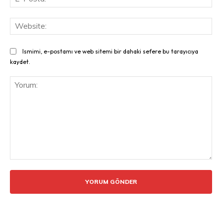
Pos
Web
Ismimi, e-postamı ve web sitemi bir dahaki sefere bu tarayıcıya
kaydet.
Yorum: