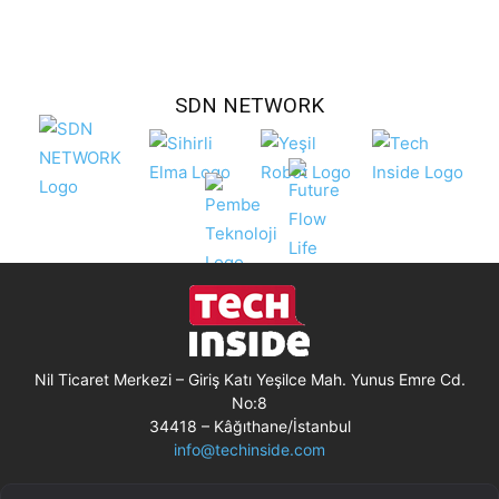
SDN NETWORK
Nil Ticaret Merkezi – Giriş Katı Yeşilce Mah. Yunus Emre Cd.
No:8
34418 – Kâğıthane/İstanbul
info@techinside.com
Künye