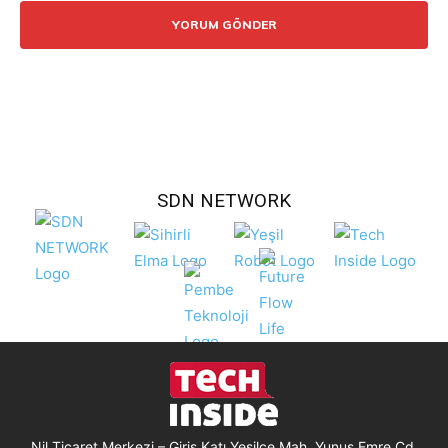
SDN NETWORK
Nil Ticaret Merkezi – Giriş Katı Yeşilce Mah. Yunus Emre Cd.