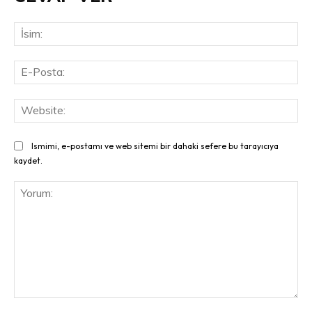
İsi
E-
Pos
Web
Ismimi, e-postamı ve web sitemi bir dahaki sefere bu tarayıcıya
kaydet.
Yorum: