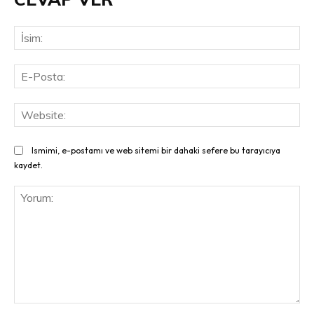
İsi
E-
Pos
Web
Ismimi, e-postamı ve web sitemi bir dahaki sefere bu tarayıcıya
kaydet.
Yorum: