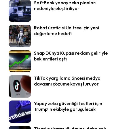
SoftBank yapay zeka planları
nedeniyle eleştiriliyor
Robot üreticisi Unitree için yeni
değerleme hedefi
Snap Dünya Kupası reklam geliriyle
beklentileri aştı
TikTok yargılama öncesi medya
davasını çözüme kavuşturuyor
Yapay zeka güvenliği testleri için
Trump’ın ekibiyle görüşülecek
Ticari sır hırsızlığı davası daha çok