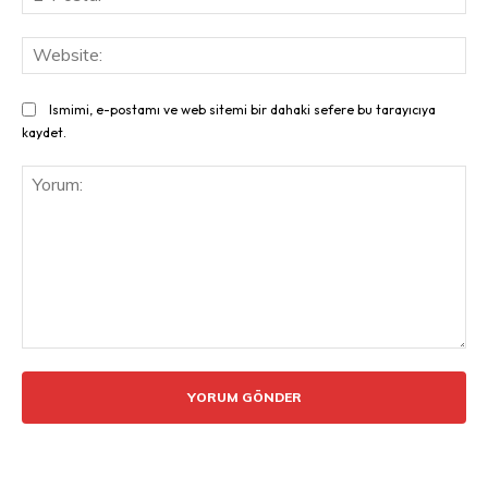
Pos
Web
Ismimi, e-postamı ve web sitemi bir dahaki sefere bu tarayıcıya
kaydet.
Yorum: