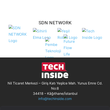
SDN NETWORK
Nil Ticaret Merkezi – Giriş Katı Yeşilce Mah. Yunus Emre Cd.
No:8
34418 – Kâğıthane/İstanbul
info@techinside.com
Künye