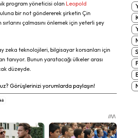
k program yöneticisi olan
Leopold
Y
uluna bir not göndererek şirketin Çin
K
sırlarını çalmasını önlemek için yeterli şey
Y
eka teknolojileri, bilgisayar korsanları için
mkan tanıyor. Bunun yaratacağı ülkeler arası
cak düzeyde.
E
N
z? Görüşlerinizi yorumlarda paylaşın!
kâ