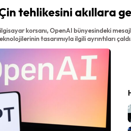
Çin tehlikesini akıllara ge
 bilgisayar korsanı, OpenAI bünyesindeki mesaj
nolojilerinin tasarımıyla ilgili ayrıntıları çaldı