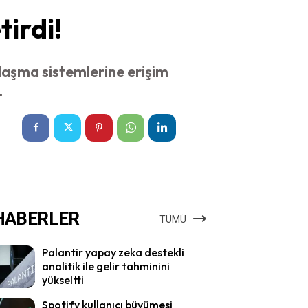
tirdi!
laşma sistemlerine erişim
.
HABERLER
TÜMÜ
Palantir yapay zeka destekli
analitik ile gelir tahminini
yükseltti
Spotify kullanıcı büyümesi