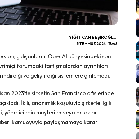
YIĞIT CAN BEŞIROĞLU
5 TEMMUZ 2024 | 18:48
korsanı; çalışanların, OpenAI bünyesindeki son
vrimiçi forumdaki tartışmalardan ayrıntıları
ındırdığı ve geliştirdiği sistemlere girilemedi.
Nisan 2023’te şirketin San Francisco ofislerinde
kladı. İkili, anonimlik koşuluyla şirketle ilgili
şi, yöneticilerin müşteriler veya ortaklar
n haberi kamuoyuyla paylaşmamaya karar