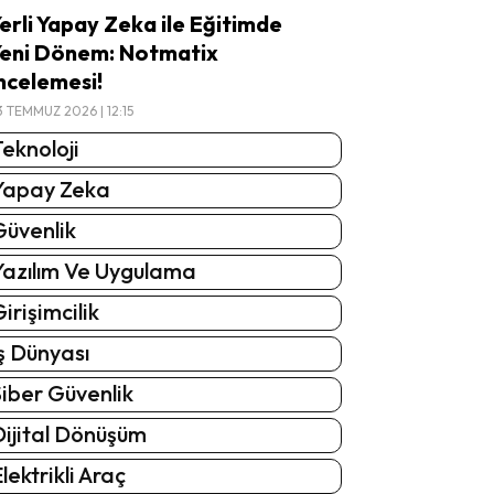
erli Yapay Zeka ile Eğitimde
eni Dönem: Notmatix
ncelemesi!
3 TEMMUZ 2026 | 12:15
eknoloji
Yapay Zeka
Güvenlik
Yazılım Ve Uygulama
irişimcilik
ş Dünyası
iber Güvenlik
Dijital Dönüşüm
lektrikli Araç