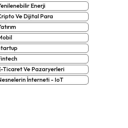
enilenebilir Enerji
ripto Ve Dijital Para
atırım
Mobil
Startup
Fintech
-Ticaret Ve Pazaryerleri
esnelerin İnterneti - IoT