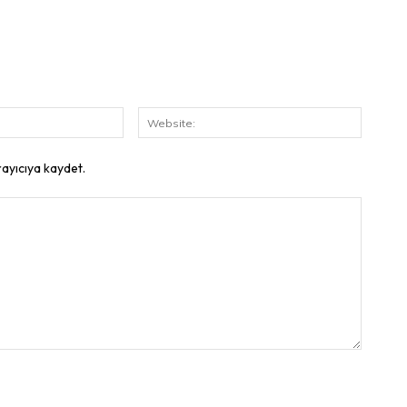
E-
Website
Posta:
rayıcıya kaydet.