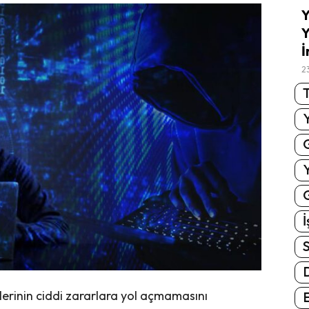
Y
Y
İ
2
T
G
İ
S
ilerinin ciddi zararlara yol açmamasını
E