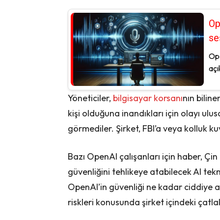
Op
se
Ope
açı
Yöneticiler,
bilgisayar korsanı
nın bilin
kişi olduğuna inandıkları için olayı ulus
görmediler. Şirket, FBI’a veya kolluk k
Bazı OpenAI çalışanları için haber, Çin 
güvenliğini tehlikeye atabilecek AI tekno
OpenAI’in güvenliği ne kadar ciddiye a
riskleri konusunda şirket içindeki çatla