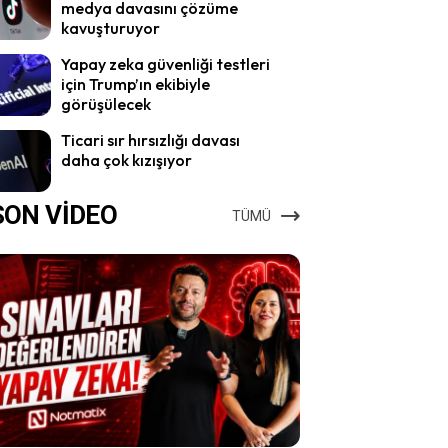
medya davasını çözüme
kavuşturuyor
Yapay zeka güvenliği testleri
için Trump’ın ekibiyle
görüşülecek
Ticari sır hırsızlığı davası
daha çok kızışıyor
SON VİDEO
TÜMÜ