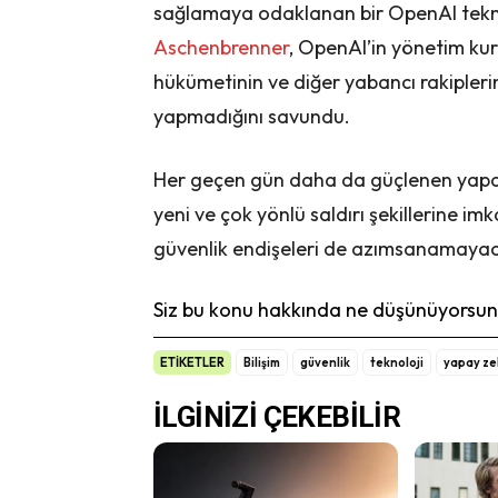
sağlamaya odaklanan bir OpenAI tekni
Aschenbrenner
, OpenAI’in yönetim kur
hükümetinin ve diğer yabancı rakiplerin 
yapmadığını savundu.
Her geçen gün daha da güçlenen yapay z
yeni ve çok yönlü saldırı şekillerine i
güvenlik endişeleri de azımsanamaya
Siz bu konu hakkında ne düşünüyorsunu
ETİKETLER
Bilişim
güvenlik
teknoloji
yapay ze