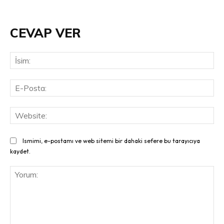
CEVAP VER
İsi
E-
Pos
Web
Ismimi, e-postamı ve web sitemi bir dahaki sefere bu tarayıcıya
kaydet.