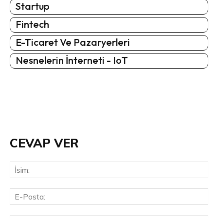
Startup
Fintech
E-Ticaret Ve Pazaryerleri
Nesnelerin İnterneti - IoT
CEVAP VER
İsi
E-
Pos