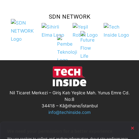
SDN NETWORK
Nil Ticaret Merkezi – Giriş Katı Yeşilce Mah. Yunus Emre Cd.
No:8
34418 – Kâğıthane/İstanbul
info@techinside.com
Künye
Site Kullanım Koşulları
Çerez Kullanımı
Gizlilik Bildirimi