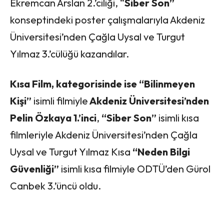
Ekremcan Arslan 2.’ciliği, “
Siber Son”
konseptindeki poster çalışmalarıyla Akdeniz
Üniversitesi’nden Çağla Uysal ve Turgut
Yılmaz 3.’cülüğü kazandılar.
Kı
sa
Film, kategorisinde ise “Bilinmeyen
Kişi”
isimli filmiyle
Akdeniz Üniversitesi’nden
Pelin Özkaya 1.’inci
,
“Siber Son”
isimli kı
sa
filmleriyle Akdeniz Üniversitesi’nden Çağla
Uysal ve Turgut Yılmaz Kı
sa
“Neden Bilgi
Güvenliği”
isimli kı
sa
filmiyle ODTÜ’den Gürol
Canbek 3.’üncü oldu.