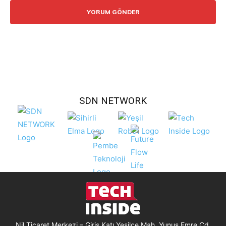
SDN NETWORK
Nil Ticaret Merkezi – Giriş Katı Yeşilce Mah. Yunus Emre Cd.