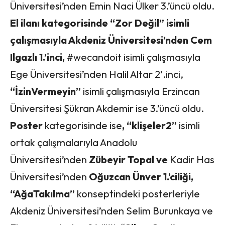
Üniversitesi’nden Emin Naci Ülker 3.’üncü oldu.
El ilanı kategorisinde “Zor Değil” isimli
çalışmasıyla Akdeniz Üniversitesi’nden Cem
Ilgazlı 1.’inci,
#wecandoit isimli çalışmasıyla
Ege Üniversitesi’nden Halil Altar 2’.inci,
“İzinVermeyin”
isimli çalışmasıyla Erzincan
Üniversitesi Şükran Akdemir ise 3.’üncü oldu.
Poster
kategorisinde ise
, “klişeler2”
isimli
ortak çalışmalarıyla Anadolu
Üniversitesi’nden
Zübeyir Topal ve
Kadir Has
Üniversitesi’nden
Oğuzcan Ünver 1.’ciliği,
“AğaTakılma”
konseptindeki posterleriyle
Akdeniz Üniversitesi’nden Selim Burunkaya ve