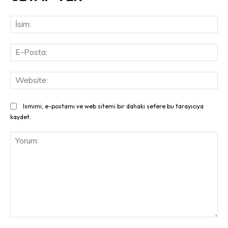
İsi
E-
Pos
Web
Ismimi, e-postamı ve web sitemi bir dahaki sefere bu tarayıcıya
kaydet.
Yorum: