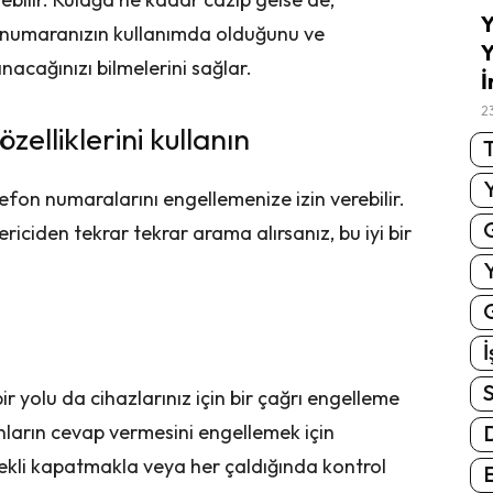
Y
n numaranızın kullanımda olduğunu ve
Y
nacağınızı bilmelerini sağlar.
İ
2
elliklerini kullanın
T
elefon numaralarını engellemenize izin verebilir.
iciden tekrar tekrar arama alırsanız, bu iyi bir
G
İ
S
r yolu da cihazlarınız için bir çağrı engelleme
ların cevap vermesini engellemek için
ürekli kapatmakla veya her çaldığında kontrol
E