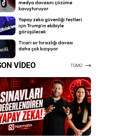
medya davasını çözüme
kavuşturuyor
Yapay zeka güvenliği testleri
için Trump’ın ekibiyle
görüşülecek
Ticari sır hırsızlığı davası
daha çok kızışıyor
SON VİDEO
TÜMÜ