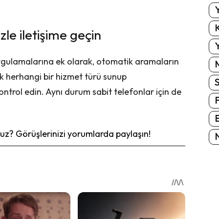
Y
K
le iletişime geçin
Y
gulamalarına ek olarak, otomatik aramaların
k herhangi bir hizmet türü sunup
ontrol edin. Aynı durum sabit telefonlar için de
E
z? Görüşlerinizi yorumlarda paylaşın!
N