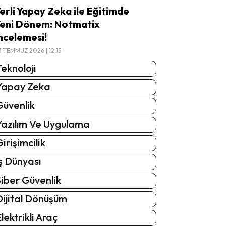
erli Yapay Zeka ile Eğitimde
eni Dönem: Notmatix
ncelemesi!
3 TEMMUZ 2026 | 12:15
eknoloji
Yapay Zeka
Güvenlik
Yazılım Ve Uygulama
irişimcilik
ş Dünyası
iber Güvenlik
Dijital Dönüşüm
lektrikli Araç