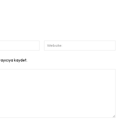
E-
Website
Posta:
rayıcıya kaydet.