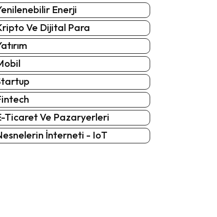
enilenebilir Enerji
ripto Ve Dijital Para
atırım
Mobil
Startup
Fintech
-Ticaret Ve Pazaryerleri
esnelerin İnterneti - IoT