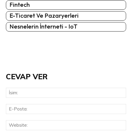
Fintech
E-Ticaret Ve Pazaryerleri
Nesnelerin İnterneti - IoT
CEVAP VER
İsi
E-
Pos
Web