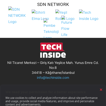
SDN NETWORK
Nil Ticaret Merkezi – Giriş Katı Yeşilce Mah. Yunus Emre Cd.
No:8
34418 – Kâğıthane/İstanbul
info@techinside.com
Künye
Site Kullanım Koşulları
Çerez Kullanımı
Gizlilik Bildirimi
RSS