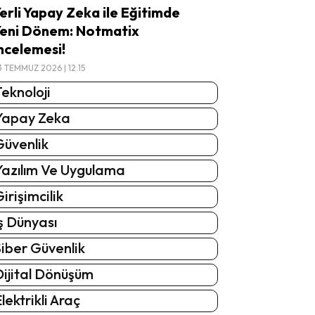
erli Yapay Zeka ile Eğitimde
eni Dönem: Notmatix
ncelemesi!
3 TEMMUZ 2026 | 12:15
eknoloji
Yapay Zeka
Güvenlik
Yazılım Ve Uygulama
irişimcilik
ş Dünyası
iber Güvenlik
Dijital Dönüşüm
lektrikli Araç