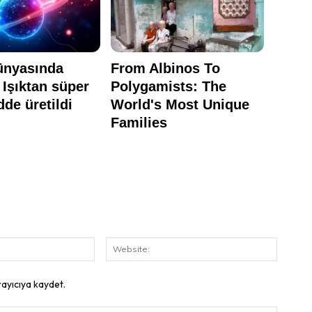
E-
Website
Posta:
rayıcıya kaydet.