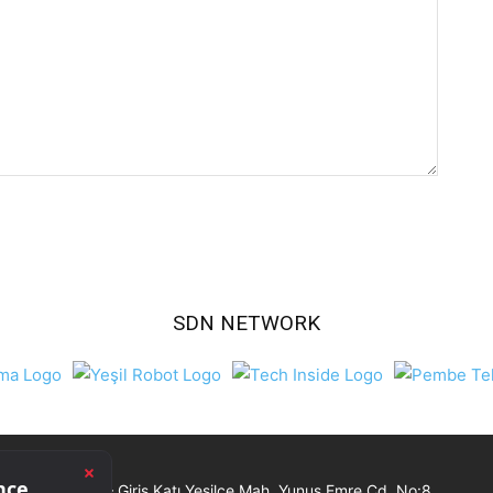
SDN NETWORK
Ticaret Merkezi – Giriş Katı Yeşilce Mah. Yunus Emre Cd. No:8