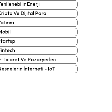
enilenebilir Enerji
ripto Ve Dijital Para
atırım
Mobil
Startup
Fintech
-Ticaret Ve Pazaryerleri
esnelerin İnterneti - IoT