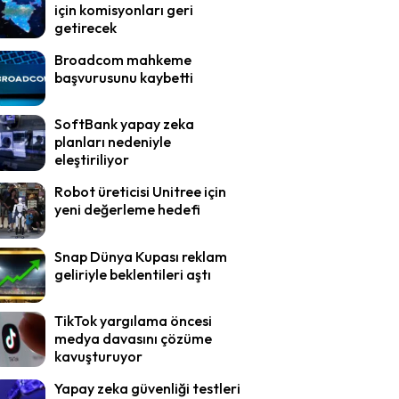
için komisyonları geri
getirecek
Broadcom mahkeme
başvurusunu kaybetti
SoftBank yapay zeka
planları nedeniyle
eleştiriliyor
Robot üreticisi Unitree için
yeni değerleme hedefi
Snap Dünya Kupası reklam
geliriyle beklentileri aştı
TikTok yargılama öncesi
medya davasını çözüme
kavuşturuyor
Yapay zeka güvenliği testleri