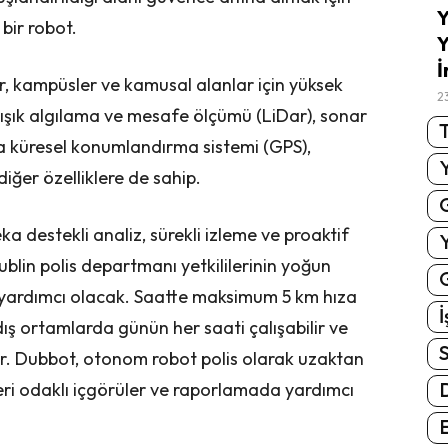
Y
bir robot.
Y
İ
er, kampüsler ve kamusal alanlar için yüksek
2
ışık algılama ve mesafe ölçümü (LiDar), sonar
T
ca küresel konumlandırma sistemi (GPS),
iğer özelliklere de sahip.
destekli analiz, sürekli izleme ve proaktif
 Dublin polis departmanı yetkililerinin yoğun
G
a yardımcı olacak. Saatte maksimum 5 km hıza
İ
dış ortamlarda günün her saati çalışabilir ve
S
lir. Dubbot, otonom robot polis olarak uzaktan
a veri odaklı içgörüler ve raporlamada yardımcı
E