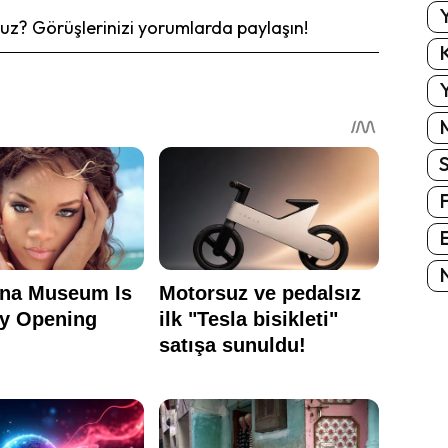
Y
z? Görüşlerinizi yorumlarda paylaşın!
K
Y
E
N