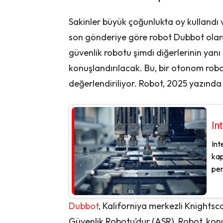
Sakinler büyük çoğunlukta oy kullandı 
son gönderiye göre robot Dubbot olara
güvenlik robotu şimdi diğerlerinin yanı
konuşlandırılacak. Bu, bir otonom robot
değerlendiriliyor. Robot, 2025 yazında
In
Int
kap
per
Dubbot
, Kaliforniya merkezli Knightsc
Güvenlik Robotu’dur (ASR). Robot, konu