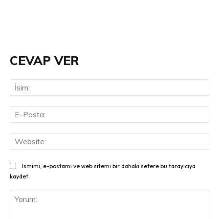
CEVAP VER
İsi
E-
Pos
Web
Ismimi, e-postamı ve web sitemi bir dahaki sefere bu tarayıcıya
kaydet.