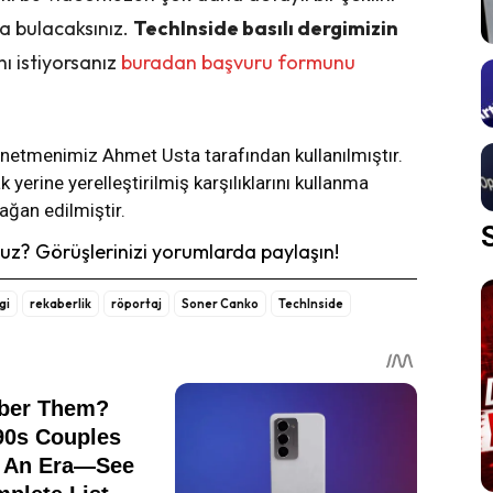
da bulacaksınız.
TechInside basılı dergimizin
nı istiyorsanız
buradan başvuru formunu
önetmenimiz Ahmet Usta tarafından kullanılmıştır.
yerine yerelleştirilmiş karşılıklarını kullanma
ağan edilmiştir.
z? Görüşlerinizi yorumlarda paylaşın!
gi
rekaberlik
röportaj
Soner Canko
TechInside