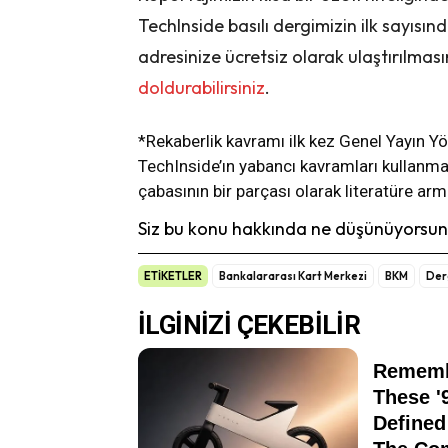
TechInside basılı dergimizin ilk sayısın
adresinize ücretsiz olarak ulaştırılması
doldurabilirsiniz
.
*Rekaberlik kavramı ilk kez Genel Yayın Y
TechInside’ın yabancı kavramları kullanmak 
çabasının bir parçası olarak literatüre arm
Siz bu konu hakkında ne düşünüyorsunu
ETİKETLER
Bankalararası Kart Merkezi
BKM
Der