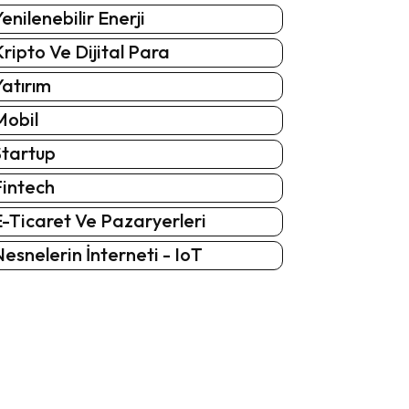
enilenebilir Enerji
ripto Ve Dijital Para
atırım
Mobil
Startup
Fintech
-Ticaret Ve Pazaryerleri
esnelerin İnterneti - IoT
: