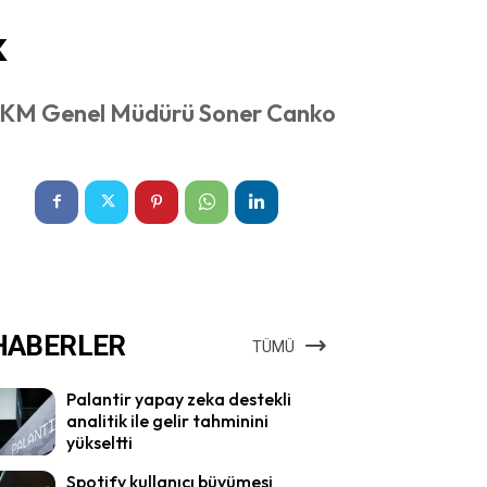
k
rak BKM Genel Müdürü Soner Canko
HABERLER
TÜMÜ
Palantir yapay zeka destekli
analitik ile gelir tahminini
yükseltti
Spotify kullanıcı büyümesi