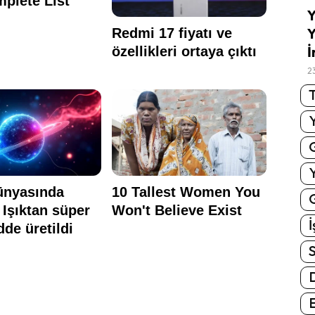
Y
Y
İ
2
T
G
İ
S
E