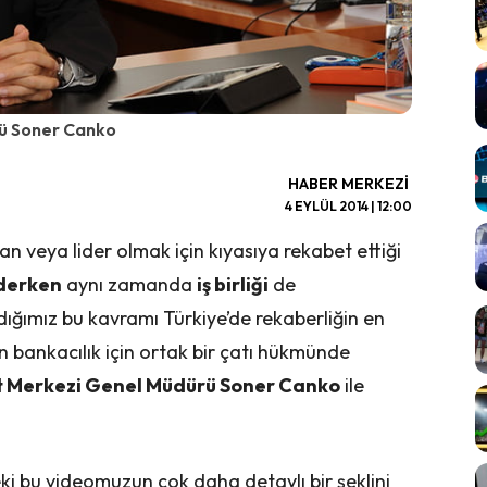
rü Soner Canko
HABER MERKEZI
4 EYLÜL 2014 | 12:00
an veya lider olmak için kıyasıya rekabet ettiği
derken
aynı zamanda
iş birliği
de
ldığımız bu kavramı Türkiye’de rekaberliğin en
n bankacılık için ortak bir çatı hükmünde
t Merkezi Genel Müdürü Soner Canko
ile
deki bu videomuzun çok daha detaylı bir şeklini