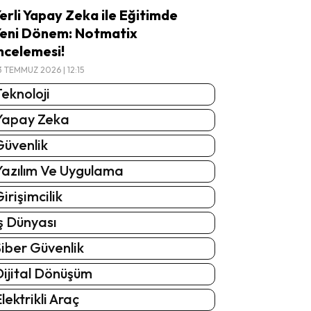
erli Yapay Zeka ile Eğitimde
eni Dönem: Notmatix
ncelemesi!
3 TEMMUZ 2026 | 12:15
eknoloji
Yapay Zeka
Güvenlik
Yazılım Ve Uygulama
irişimcilik
ş Dünyası
iber Güvenlik
Dijital Dönüşüm
lektrikli Araç