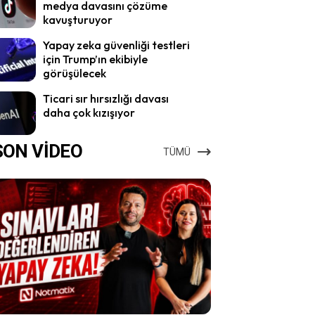
medya davasını çözüme
kavuşturuyor
Yapay zeka güvenliği testleri
için Trump’ın ekibiyle
görüşülecek
Ticari sır hırsızlığı davası
daha çok kızışıyor
SON VİDEO
TÜMÜ