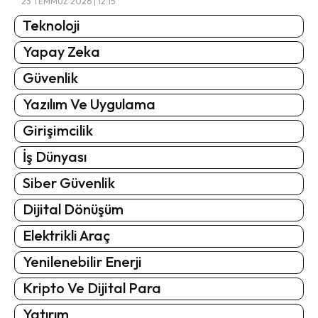
23 TEMMUZ 2026 | 12:15
Teknoloji
Yapay Zeka
Güvenlik
Yazılım Ve Uygulama
Girişimcilik
İş Dünyası
Siber Güvenlik
Dijital Dönüşüm
Elektrikli Araç
Yenilenebilir Enerji
Kripto Ve Dijital Para
Yatırım