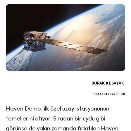
BURAK KESAYAK
10 KASIM 2025 | 11:00
Haven Demo, ilk özel uzay istasyonunun
temellerini atıyor. Sıradan bir uydu gibi
görünse de yakın zamanda fırlatılan Haven