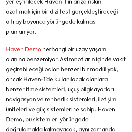
yerleştirilecek Haven-1’in arıza riskini
azaltmak için bir dizi test gerçekleştireceği
altı ay boyunca yörüngede kalması
planlanıyor.
Haven Demo
herhangi bir uzay yaşam
alanına benzemiyor. Astronotların içinde vakit
geçirebileceği balon benzeri bir modül yok,
ancak Haven-1’de kullanılacak olanlara
benzer itme sistemleri, uçuş bilgisayarları,
navigasyon ve rehberlik sistemleri, iletişim
üniteleri ve güç sistemlerine sahip. Haven
Demo, bu sistemleri yörüngede
doğrulamakla kalmayacak, aynı zamanda