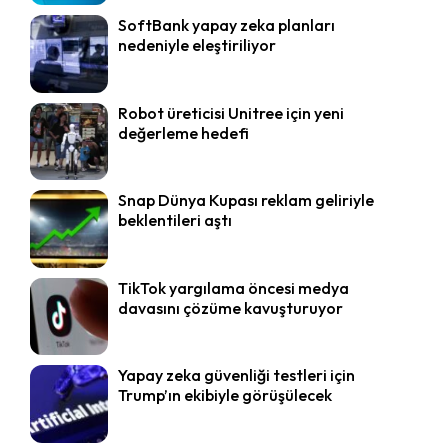
SoftBank yapay zeka planları
nedeniyle eleştiriliyor
Robot üreticisi Unitree için yeni
değerleme hedefi
Snap Dünya Kupası reklam geliriyle
beklentileri aştı
TikTok yargılama öncesi medya
davasını çözüme kavuşturuyor
Yapay zeka güvenliği testleri için
Trump’ın ekibiyle görüşülecek