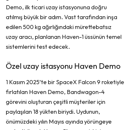
Demo, ilk ticari uzay istasyonuna doğru
atılmış büyük bir adım. Vast tarafından inşa
edilen 500 kg ağırlığındaki mürettebatsız
uzay aracı, planlanan Haven-1 üssünün temel
sistemlerini test edecek.
Özel uzay istasyonu Haven Demo
1 Kasım 2025’te bir SpaceX Falcon 9 roketiyle
fırlatılan Haven Demo, Bandwagon-4
görevini oluşturan çeşitli müşteriler için
paylaşılan 18 yükten biriydi. Uydunun,
önümüzdeki yılın Mayıs ayında yörüngeye