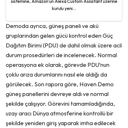
sistemine, Amazon'un Alexa Custom Assistant üzerine
kurulu yeni...
Demoda ayrıca, güneş paneli ve akü
gruplarından gelen gücü kontrol eden Güç
Dağıtım Birimi (PDU) de dahil olmak üzere acil
durum prosedürleri de incelenecek. Normal
operasyona ek olarak, görevde PDU’nun
çoklu arıza durumlarını nasıl ele aldığı da
görülecek. Son rapora göre, Haven Demo
güneş panellerini devreye aldı ve normal
şekilde çalışıyor. Görevini tamamladığında,
uzay aracı Dünya atmosferine kontrollü bir
şekilde yeniden giriş yaparak imha edilecek