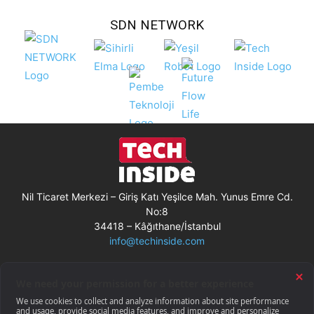
SDN NETWORK
Nil Ticaret Merkezi – Giriş Katı Yeşilce Mah. Yunus Emre Cd.
No:8
34418 – Kâğıthane/İstanbul
info@techinside.com
Künye
Site Kullanım Koşulları
Çerez Kullanımı
Gizlilik Bildirimi
RSS