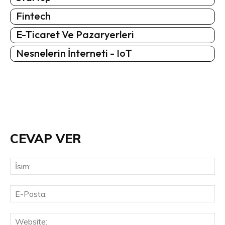
Fintech
E-Ticaret Ve Pazaryerleri
Nesnelerin İnterneti - IoT
CEVAP VER
İsi
E-
Pos
Web