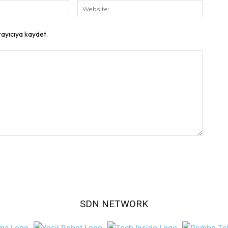
E-
Website
Posta:
rayıcıya kaydet.
SDN NETWORK