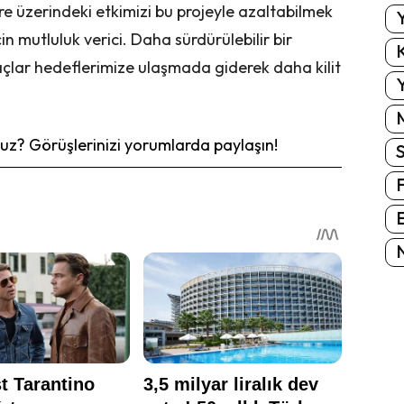
e üzerindeki etkimizi bu projeyle azaltabilmek
Y
in mutluluk verici. Daha sürdürülebilir bir
K
raçlar hedeflerimize ulaşmada giderek daha kilit
Y
z? Görüşlerinizi yorumlarda paylaşın!
E
N