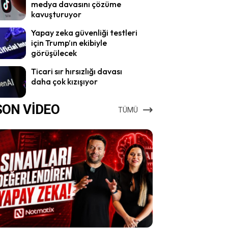
medya davasını çözüme
kavuşturuyor
Yapay zeka güvenliği testleri
için Trump’ın ekibiyle
görüşülecek
Ticari sır hırsızlığı davası
daha çok kızışıyor
SON VİDEO
TÜMÜ