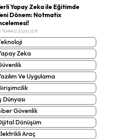
erli Yapay Zeka ile Eğitimde
eni Dönem: Notmatix
ncelemesi!
3 TEMMUZ 2026 | 12:15
eknoloji
Yapay Zeka
Güvenlik
Yazılım Ve Uygulama
irişimcilik
ş Dünyası
iber Güvenlik
Dijital Dönüşüm
lektrikli Araç