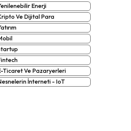
enilenebilir Enerji
ripto Ve Dijital Para
atırım
Mobil
Startup
Fintech
-Ticaret Ve Pazaryerleri
esnelerin İnterneti - IoT