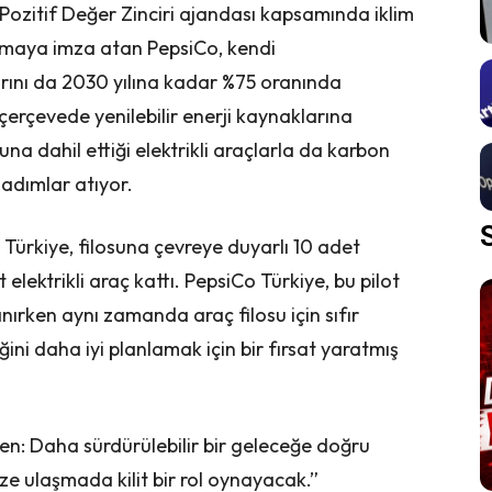
i Pozitif Değer Zinciri ajandası kapsamında iklim
lışmaya imza atan PepsiCo, kendi
rını da 2030 yılına kadar %75 oranında
erçevede yenilebilir enerji kaynaklarına
suna dahil ettiği elektrikli araçlarla da karbon
adımlar atıyor.
Türkiye, filosuna çevreye duyarlı 10 adet
elektrikli araç kattı. PepsiCo Türkiye, bu pilot
ırken aynı zamanda araç filosu için sıfır
i daha iyi planlamak için bir fırsat yaratmış
n: Daha sürdürülebilir bir geleceğe doğru
mize ulaşmada kilit bir rol oynayacak.”