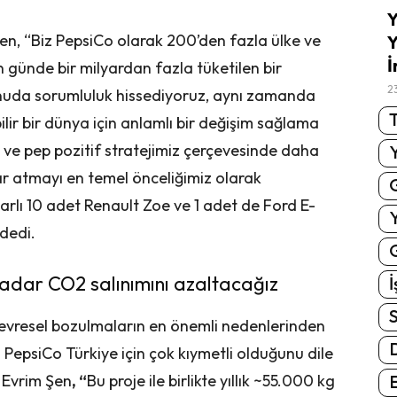
Y
n, “Biz PepsiCo olarak 200’den fazla ülke ve
Y
İ
n günde bir milyardan fazla tüketilen bir
2
konuda sorumluluk hissediyoruz, aynı zamanda
T
lir bir dünya için anlamlı bir değişim sağlama
 ve pep pozitif stratejimiz çerçevesinde daha
lar atmayı en temel önceliğimiz olarak
lı 10 adet Renault Zoe ve 1 adet de Ford E-
 dedi.
G
 kadar CO2 salınımını azaltacağız
İ
S
e çevresel bozulmaların en önemli nedenlerinden
 PepsiCo Türkiye için çok kıymetli olduğunu dile
 Evrim Şen
, “
Bu proje ile birlikte yıllık ~55.000 kg
E