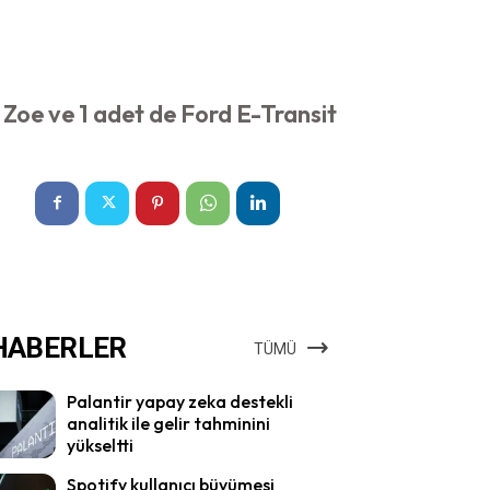
t Zoe ve 1 adet de Ford E-Transit
HABERLER
TÜMÜ
Palantir yapay zeka destekli
analitik ile gelir tahminini
yükseltti
Spotify kullanıcı büyümesi