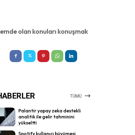
demde olan konuları konuşmak
HABERLER
TÜMÜ
Palantir yapay zeka destekli
analitik ile gelir tahminini
yükseltti
Spotify kullanıcı büyümesi