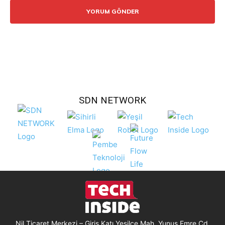
SDN NETWORK
Nil Ticaret Merkezi – Giriş Katı Yeşilce Mah. Yunus Emre Cd.