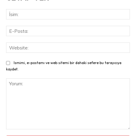
İsi
E-
Pos
Web
Ismimi, e-postamı ve web sitemi bir dahaki sefere bu tarayıcıya
kaydet.
Yorum: