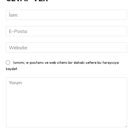
İsi
E-
Pos
Web
Ismimi, e-postamı ve web sitemi bir dahaki sefere bu tarayıcıya
kaydet.
Yorum: