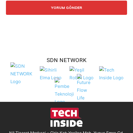
SDN NETWORK
Nil Ticaret Merkezi – Giriş Katı Yeşilce Mah. Yunus Emre Cd.