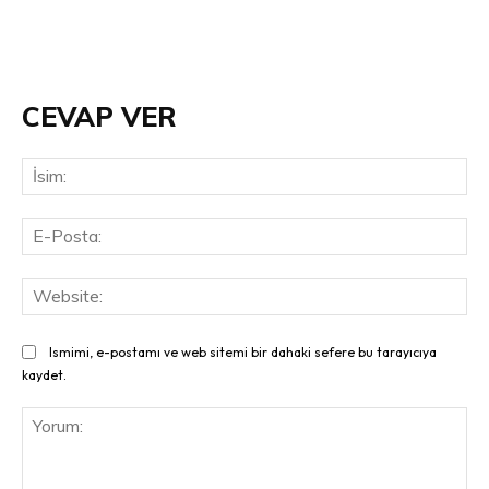
CEVAP VER
İsi
E-
Pos
Web
Ismimi, e-postamı ve web sitemi bir dahaki sefere bu tarayıcıya
kaydet.