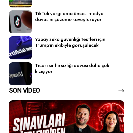
TikTok yargılama öncesi medya
davasını çözüme kavuşturuyor
Yapay zeka güvenliği testleri için
Trump’ın ekibiyle görüşülecek
Ticari sır hırsızlığı davası daha çok
kızışıyor
SON VİDEO