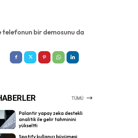
e telefonun bir demosunu da
HABERLER
TÜMÜ
Palantir yapay zeka destekli
analitik ile gelir tahminini
yükseltti
Spotify kullanıcı büyümesi