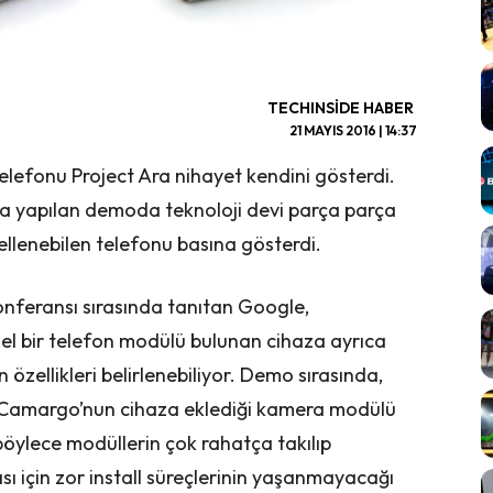
TECHINSIDE HABER
21 MAYIS 2016 | 14:37
lefonu Project Ara nihayet kendini gösterdi.
O’da yapılan demoda teknoloji devi parça parça
ellenebilen telefonu basına gösterdi.
konferansı sırasında tanıtan Google,
emel bir telefon modülü bulunan cihaza ayrıca
 özellikleri belirlenebiliyor. Demo sırasında,
a Camargo’nun cihaza eklediği kamera modülü
böylece modüllerin çok rahatça takılıp
ası için zor install süreçlerinin yaşanmayacağı