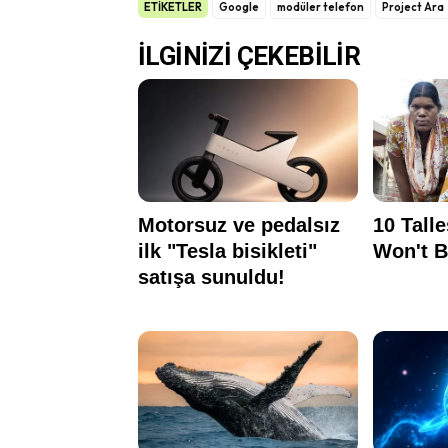
ETİKETLER
Google
modüler telefon
Project Ara