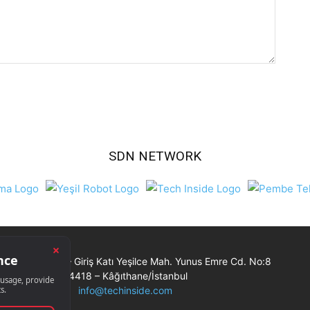
SDN NETWORK
Ticaret Merkezi – Giriş Katı Yeşilce Mah. Yunus Emre Cd. No:8
34418 – Kâğıthane/İstanbul
info@techinside.com