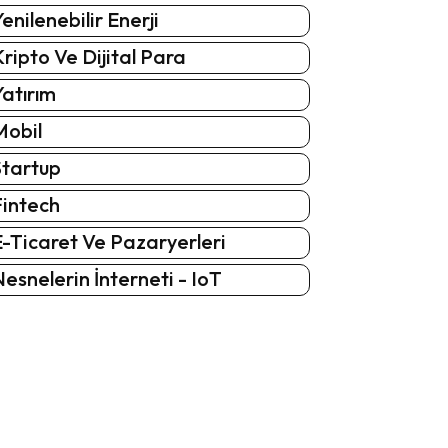
enilenebilir Enerji
ripto Ve Dijital Para
atırım
Mobil
Startup
Fintech
-Ticaret Ve Pazaryerleri
esnelerin İnterneti - IoT