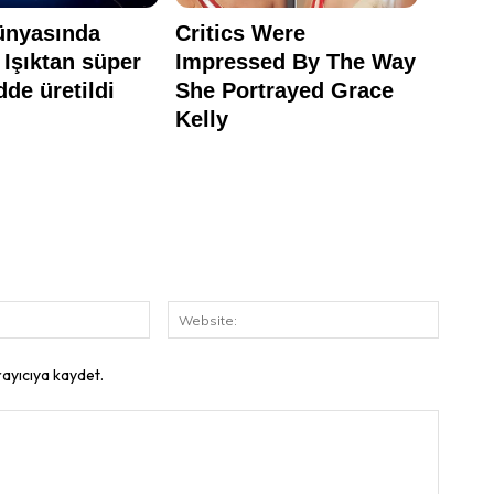
E-
Website
Posta:
rayıcıya kaydet.