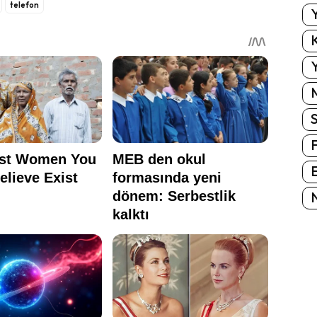
telefon
Y
K
Y
E
N