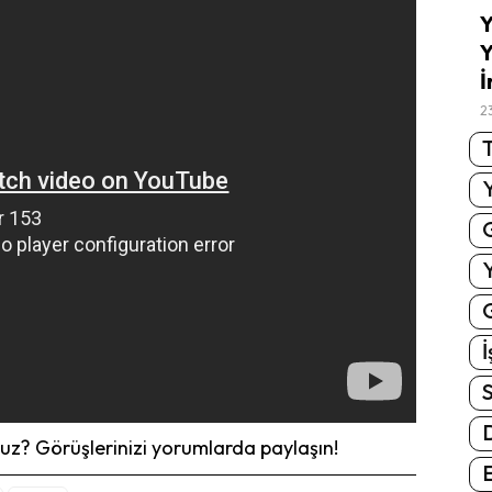
Y
Y
İ
2
T
G
İ
S
z? Görüşlerinizi yorumlarda paylaşın!
E