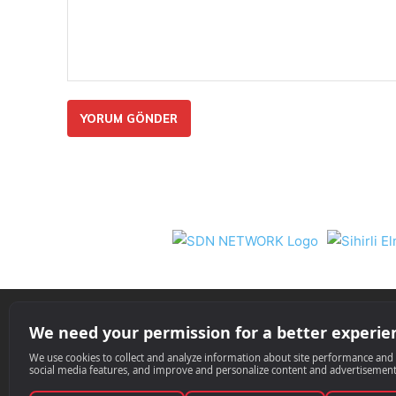
Yorum:
Nil 