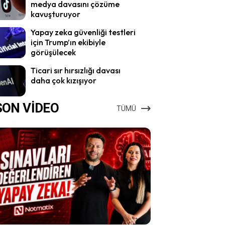
medya davasını çözüme
kavuşturuyor
Yapay zeka güvenliği testleri
için Trump’ın ekibiyle
görüşülecek
Ticari sır hırsızlığı davası
daha çok kızışıyor
SON VİDEO
TÜMÜ