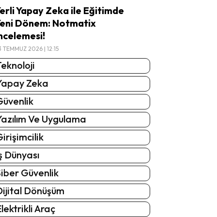
erli Yapay Zeka ile Eğitimde
eni Dönem: Notmatix
ncelemesi!
3 TEMMUZ 2026 | 12:15
eknoloji
Yapay Zeka
Güvenlik
Yazılım Ve Uygulama
irişimcilik
ş Dünyası
iber Güvenlik
Dijital Dönüşüm
lektrikli Araç