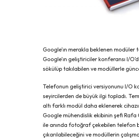
Google’ın merakla beklenen modüler te
Google’ın geliştiriciler konferansı I/
sökülüp takılabilen ve modüllerle günc
Telefonun geliştirici versiyonunu I/O 
seyircilerden de büyük ilgi topladı. T
altı farklı modül daha eklenerek cihazın
Google mühendislik ekibinin şefi Raf
ile anında fotoğraf çekebilen telefon 
çıkarılabileceğini ve modüllerin çalışm