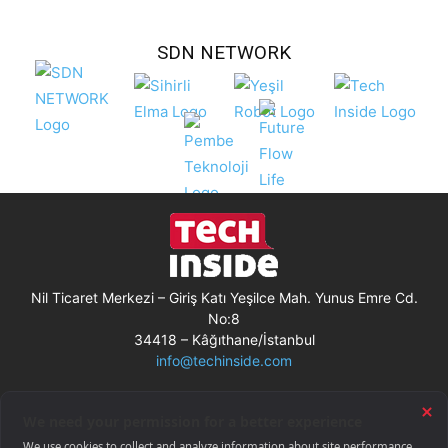
SDN NETWORK
Nil Ticaret Merkezi – Giriş Katı Yeşilce Mah. Yunus Emre Cd.
No:8
34418 – Kâğıthane/İstanbul
info@techinside.com
Künye
Site Kullanım Koşulları
Çerez Kullanımı
Gizlilik Bildirimi