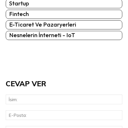
Startup
Fintech
E-Ticaret Ve Pazaryerleri
Nesnelerin İnterneti - IoT
CEVAP VER
İsi
E-
Pos