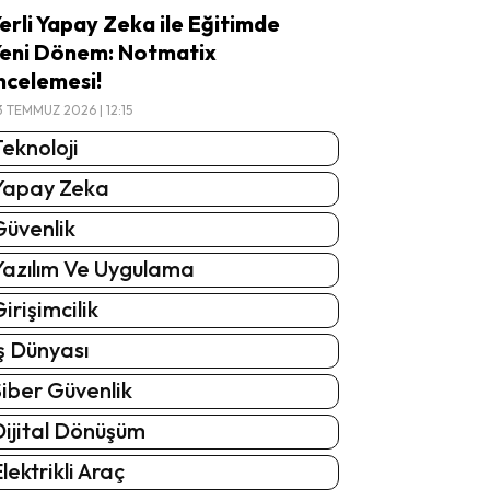
erli Yapay Zeka ile Eğitimde
eni Dönem: Notmatix
ncelemesi!
3 TEMMUZ 2026 | 12:15
eknoloji
Yapay Zeka
Güvenlik
Yazılım Ve Uygulama
irişimcilik
ş Dünyası
iber Güvenlik
Dijital Dönüşüm
lektrikli Araç