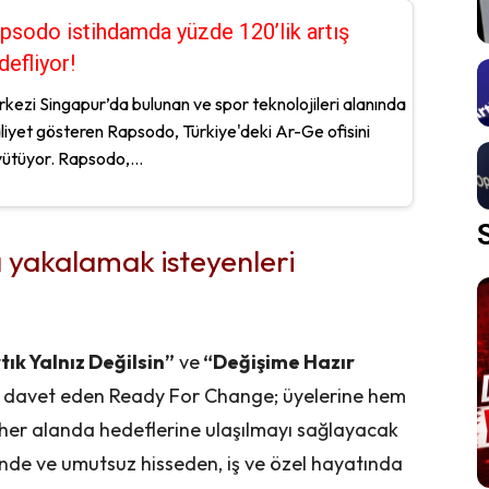
psodo istihdamda yüzde 120’lik artış
defliyor!
kezi Singapur’da bulunan ve spor teknolojileri alanında
liyet gösteren Rapsodo, Türkiye'deki Ar-Ge ofisini
ütüyor. Rapsodo,...
ı yakalamak isteyenleri
tık Yalnız Değilsin”
ve
“Değişime Hazır
ma davet eden Ready For Change; üyelerine hem
her alanda hedeflerine ulaşılmayı sağlayacak
isinde ve umutsuz hisseden, iş ve özel hayatında