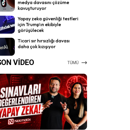
medya davasını çözüme
kavuşturuyor
Yapay zeka güvenliği testleri
için Trump’ın ekibiyle
görüşülecek
Ticari sır hırsızlığı davası
daha çok kızışıyor
SON VİDEO
TÜMÜ