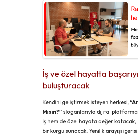
Ra
he
Mer
faa
büy
İş ve özel hayatta başarıy
buluşturacak
Kendini geliştirmek isteyen herkesi,
“Ar
Mısın?”
sloganlarıyla dijital platfor
iş hem de özel hayata değer katacak, 
bir kurgu sunacak. Yenilik arayışı içer