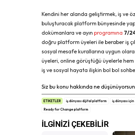
Kendini her alanda geliştirmek, iş ve 
buluşturacak platform bünyesinde yapıl
dokümanlara ve ayın
programına
7/24
doğru platform üyeleri ile beraber iş ç
sosyal mesafe kurallarına uygun olar
üyeleri, online görüştüğü üyelerle he
iş ve sosyal hayata ilişkin bol bol soh
Siz bu konu hakkında ne düşünüyorsunu
ETİKETLER
iş dünyası dijital platform
iş dünyası için
Ready for Change platform