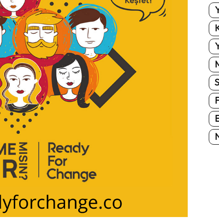
Y
K
Y
E
N