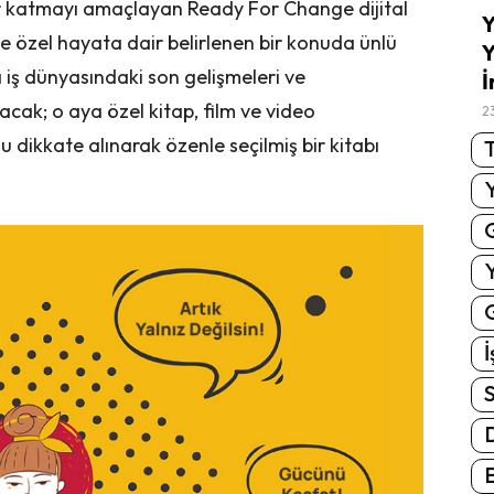
r katmayı amaçlayan Ready For Change dijital
Y
ve özel hayata dair belirlenen bir konuda ünlü
Y
 iş dünyasındaki son gelişmeleri ve
İ
cak; o aya özel kitap, film ve video
2
 dikkate alınarak özenle seçilmiş bir kitabı
T
G
İ
S
E