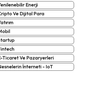
enilenebilir Enerji
ripto Ve Dijital Para
atırım
Mobil
Startup
Fintech
-Ticaret Ve Pazaryerleri
esnelerin İnterneti - IoT