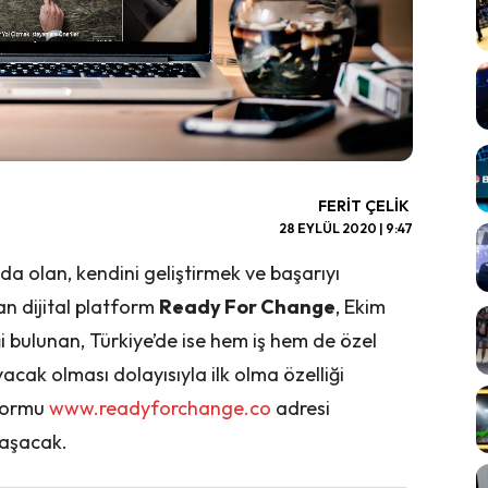
FERIT ÇELIK
28 EYLÜL 2020 | 9:47
da olan, kendini geliştirmek ve başarıyı
n dijital platform
Ready For Change
, Ekim
 bulunan, Türkiye’de ise hem iş hem de özel
acak olması dolayısıyla ilk olma özelliği
formu
www.readyforchange.co
adresi
laşacak.