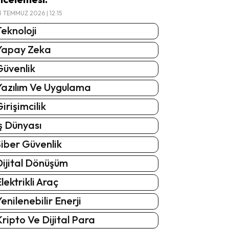
3 TEMMUZ 2026 | 12:15
eknoloji
Yapay Zeka
Güvenlik
Yazılım Ve Uygulama
irişimcilik
ş Dünyası
iber Güvenlik
Dijital Dönüşüm
lektrikli Araç
enilenebilir Enerji
ripto Ve Dijital Para