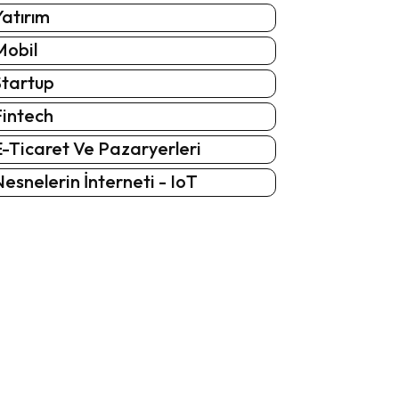
atırım
Mobil
Startup
Fintech
-Ticaret Ve Pazaryerleri
esnelerin İnterneti - IoT
: