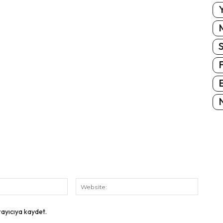
Y
E
N
E-
Website
Posta:
rayıcıya kaydet.