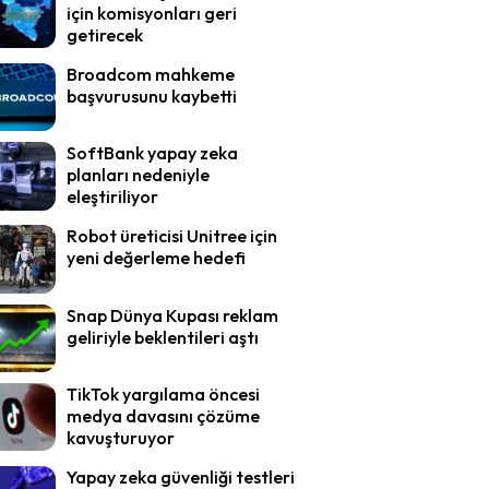
için komisyonları geri
getirecek
Broadcom mahkeme
başvurusunu kaybetti
SoftBank yapay zeka
planları nedeniyle
eleştiriliyor
Robot üreticisi Unitree için
yeni değerleme hedefi
Snap Dünya Kupası reklam
geliriyle beklentileri aştı
TikTok yargılama öncesi
medya davasını çözüme
kavuşturuyor
Yapay zeka güvenliği testleri