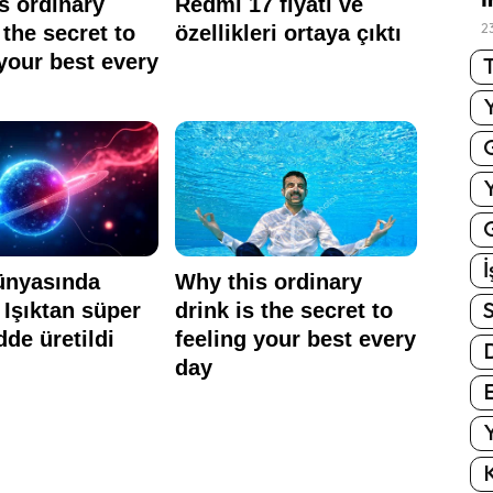
2
T
G
İ
S
E
Y
K