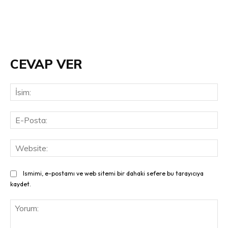
CEVAP VER
İsi
E-
Pos
Web
Ismimi, e-postamı ve web sitemi bir dahaki sefere bu tarayıcıya
kaydet.