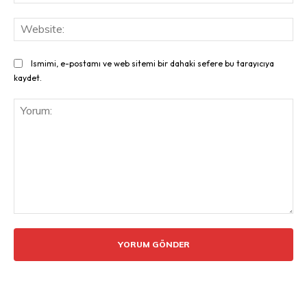
Pos
Web
Ismimi, e-postamı ve web sitemi bir dahaki sefere bu tarayıcıya
kaydet.
Yorum: