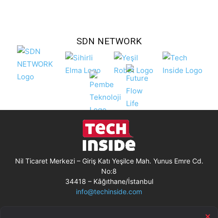
SDN NETWORK
Nil Ticaret Merkezi – Giriş Katı Yeşilce Mah. Yunus Emre Cd.
No:8
34418 – Kâğıthane/İstanbul
info@techinside.com
Künye
Site Kullanım Koşulları