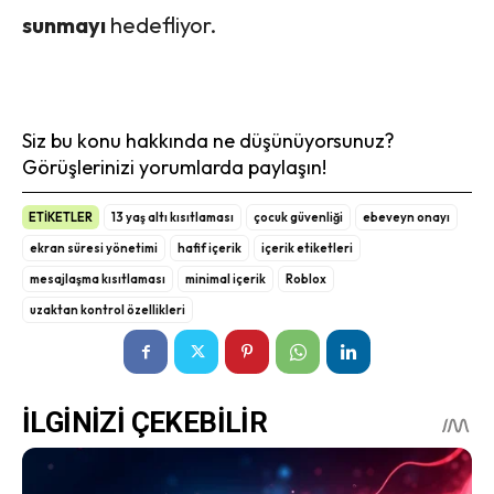
sunmayı
hedefliyor.
Siz bu konu hakkında ne düşünüyorsunuz?
Görüşlerinizi yorumlarda paylaşın!
ETİKETLER
13 yaş altı kısıtlaması
çocuk güvenliği
ebeveyn onayı
ekran süresi yönetimi
hafif içerik
içerik etiketleri
mesajlaşma kısıtlaması
minimal içerik
Roblox
uzaktan kontrol özellikleri