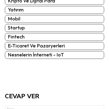
Kripto Ve Dijital Para
Yatırım
Mobil
Startup
Fintech
E-Ticaret Ve Pazaryerleri
Nesnelerin İnterneti - IoT
CEVAP VER
İsi