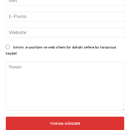
E-
Pos
Web
Ismimi, e-postamı ve web sitemi bir dahaki sefere bu tarayıcıya
kaydet.
Yorum: