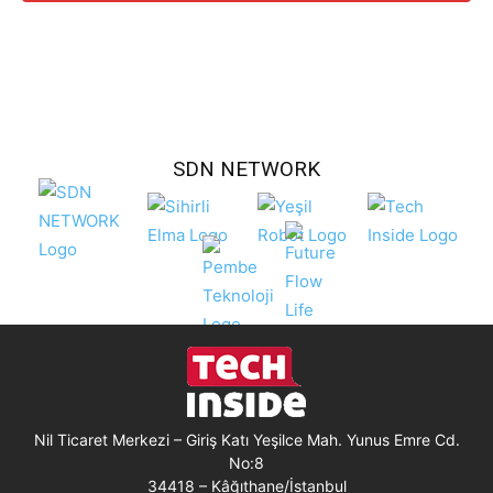
SDN NETWORK
Nil Ticaret Merkezi – Giriş Katı Yeşilce Mah. Yunus Emre Cd.
No:8
34418 – Kâğıthane/İstanbul