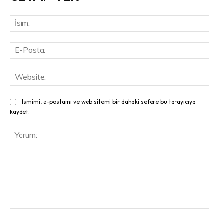
İsi
E-
Pos
Web
Ismimi, e-postamı ve web sitemi bir dahaki sefere bu tarayıcıya
kaydet.
Yorum: