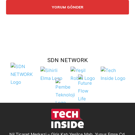
SDN NETWORK
Nil Ticaret Merkezi – Giriş Katı Yeşilce Mah. Yunus Emre Cd.