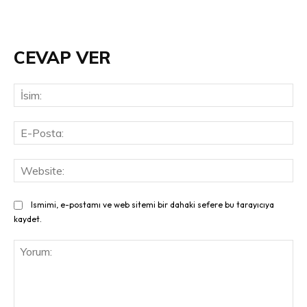
CEVAP VER
İsi
E-
Pos
Web
Ismimi, e-postamı ve web sitemi bir dahaki sefere bu tarayıcıya
kaydet.