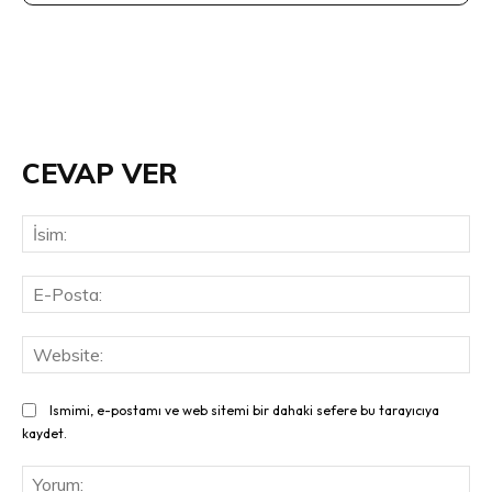
CEVAP VER
İsi
E-
Pos
Web
Ismimi, e-postamı ve web sitemi bir dahaki sefere bu tarayıcıya
kaydet.