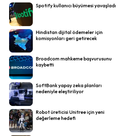
Spotify kullanıcı büyümesi yavaşladı
Hindistan dijital ödemeler için
komisyonları geri getirecek
Broadcom mahkeme başvurusunu
kaybetti
SoftBank yapay zeka planları
nedeniyle eleştiriliyor
Robot üreticisi Unitree için yeni
değerleme hedefi