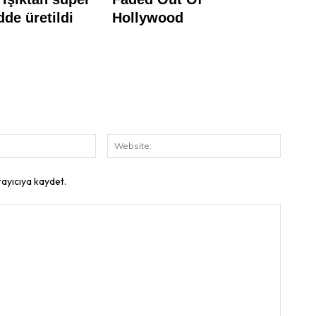
E-
Website
Posta:
rayıcıya kaydet.