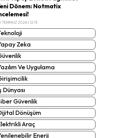
eni Dönem: Notmatix
ncelemesi!
3 TEMMUZ 2026 | 12:15
eknoloji
Yapay Zeka
Güvenlik
Yazılım Ve Uygulama
irişimcilik
ş Dünyası
iber Güvenlik
Dijital Dönüşüm
lektrikli Araç
enilenebilir Enerji