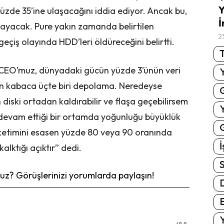
Y
zde 35’ine ulaşacağını iddia ediyor. Ancak bu,
İ
lmayacak. Pure yakın zamanda belirtilen
2
geçiş olayında HDD’leri öldüreceğini belirtti.
T
 CEO’muz, dünyadaki gücün yüzde 3’ünün veri
n kabaca üçte biri depolama. Neredeyse
diski ortadan kaldırabilir ve flaşa geçebilirsem
evam ettiği bir ortamda yoğunluğu büyüklük
G
tüketimini esasen yüzde 80 veya 90 oranında
İ
alktığı açıktır” dedi.
S
z? Görüşlerinizi yorumlarda paylaşın!
E
Y