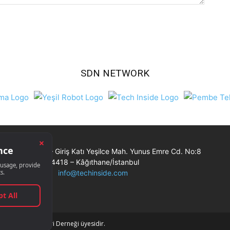
SDN NETWORK
Ticaret Merkezi – Giriş Katı Yeşilce Mah. Yunus Emre Cd. No:8
34418 – Kâğıthane/İstanbul
info@techinside.com
Bilişim Muhabirleri Derneği üyesidir.