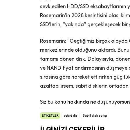
sevk edilen HDD/SSD eksabaytlarının yü
Rosemarin’in 2028 kesintisini olası kı
SSD’lerin, “yakında” gerçekleşecek bir 
Rosemarin: “Geçtiğimiz birçok olayda
merkezlerinde olduğunu aktardı. Bunu
tamamı dönen disk. Dolayısıyla, dönen 
ve NAND fiyatlandırmasının düşmeye d
sırasına göre hareket ettirirken güç 
azaltabilirsem, sabit disklerin ortadan k
Siz bu konu hakkında ne düşünüyorsunu
ETİKETLER
sabid dis
Sabit disk satışı