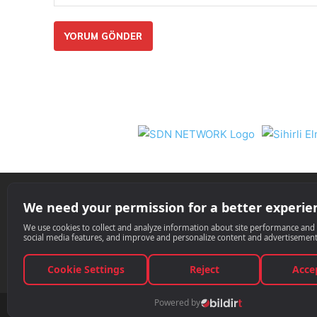
Yorum:
Nil 
© Techinside.com, İnternet Medyası ve 