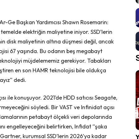
e Ar-Ge Başkan Yardımcısı Shawn Rosemarin:
temelde elektriğin maliyetine iniyor. SSD’lerin
in disk maliyetinin altına düşmesi değil, ancak
olojisi 67 yaşında. Bu odanın beş megabayt
knolojiyi müjdelememiz gerekiyor. Tabakları
leştiren en son HAMR teknolojisi bile oldukça
yız” dedi.
açısı ile konuşuyor. 2021’de HDD satıcısı Seagate,
ürmeyeceğini söyledi. Bir VAST ve Infinidat açısı
ırlamalarının petabayt ölçekli veri depolarında
nı engelleyeceğini belirtirken, Infidat “şaka
. Gartner, kurumsal SSD’lerin 2026’ya kadar
Y