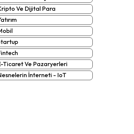
ripto Ve Dijital Para
atırım
Mobil
Startup
Fintech
-Ticaret Ve Pazaryerleri
esnelerin İnterneti - IoT