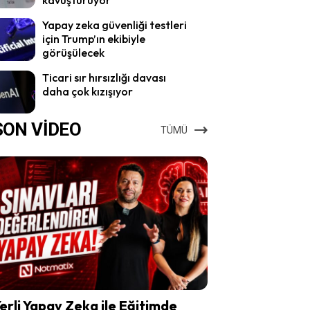
Yapay zeka güvenliği testleri
için Trump’ın ekibiyle
görüşülecek
Ticari sır hırsızlığı davası
daha çok kızışıyor
SON VİDEO
TÜMÜ
erli Yapay Zeka ile Eğitimde