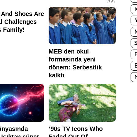
K
Y
E
N