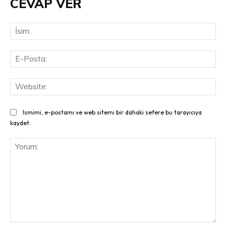
CEVAP VER
İsi
E-
Pos
Web
Ismimi, e-postamı ve web sitemi bir dahaki sefere bu tarayıcıya
kaydet.