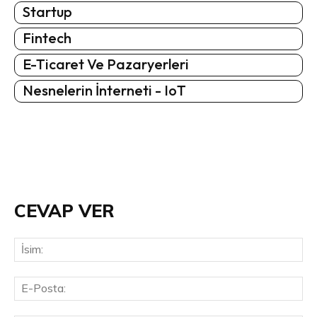
Startup
Fintech
E-Ticaret Ve Pazaryerleri
Nesnelerin İnterneti - IoT
CEVAP VER
İsi
E-
Pos