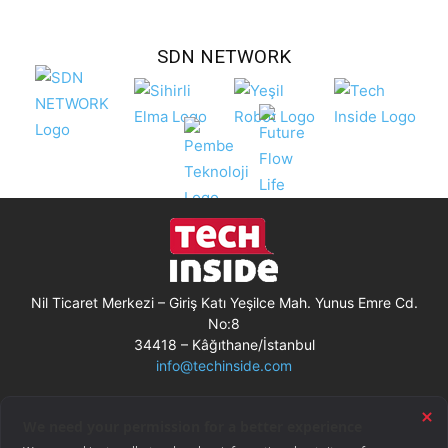
SDN NETWORK
Nil Ticaret Merkezi – Giriş Katı Yeşilce Mah. Yunus Emre Cd.
No:8
34418 – Kâğıthane/İstanbul
info@techinside.com
Künye
Site Kullanım Koşulları
Çerez Kullanımı