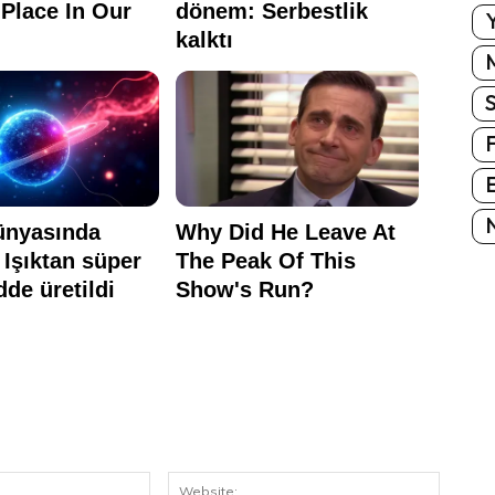
Y
E
N
E-
Website