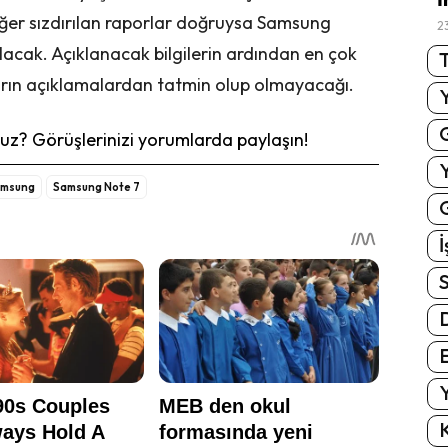
ğer sızdırılan raporlar doğruysa Samsung
2
acak. Açıklanacak bilgilerin ardından en çok
T
ların açıklamalardan tatmin olup olmayacağı.
z? Görüşlerinizi yorumlarda paylaşın!
msung
Samsung Note 7
G
İ
S
E
Y
K