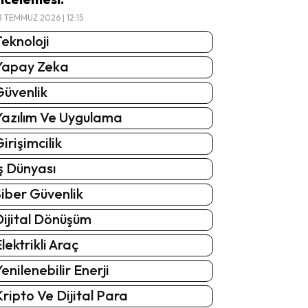
3 TEMMUZ 2026 | 12:15
eknoloji
Yapay Zeka
Güvenlik
Yazılım Ve Uygulama
irişimcilik
ş Dünyası
iber Güvenlik
Dijital Dönüşüm
lektrikli Araç
enilenebilir Enerji
ripto Ve Dijital Para