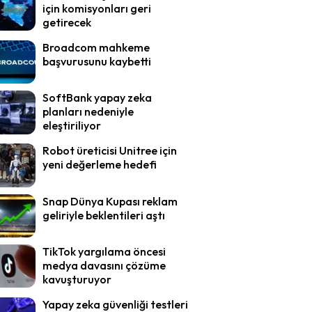
için komisyonları geri
getirecek
Broadcom mahkeme
başvurusunu kaybetti
SoftBank yapay zeka
planları nedeniyle
eleştiriliyor
Robot üreticisi Unitree için
yeni değerleme hedefi
Snap Dünya Kupası reklam
geliriyle beklentileri aştı
TikTok yargılama öncesi
medya davasını çözüme
kavuşturuyor
Yapay zeka güvenliği testleri