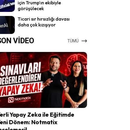
için Trump’ın ekibiyle
görüşülecek
Ticari sır hırsızlığı davası
daha çok kızışıyor
SON VİDEO
TÜMÜ
erli Yapay Zeka ile Eğitimde
eni Dönem: Notmatix
ncelemesi!