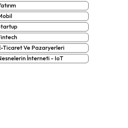
atırım
Mobil
Startup
Fintech
-Ticaret Ve Pazaryerleri
esnelerin İnterneti - IoT
: