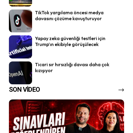
TikTok yargılama öncesi medya
davasını çözüme kavuşturuyor
Yapay zeka güvenliği testleri için
Trump’ın ekibiyle görüşülecek
Ticari sır hırsızlığı davası daha çok
kızışıyor
SON VİDEO