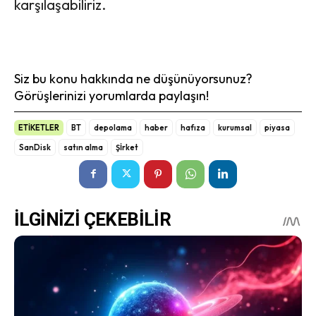
karşılaşabiliriz.
Siz bu konu hakkında ne düşünüyorsunuz?
Görüşlerinizi yorumlarda paylaşın!
ETİKETLER
BT
depolama
haber
hafıza
kurumsal
piyasa
SanDisk
satın alma
Şİrket