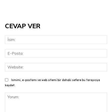
CEVAP VER
İsi
E-
Pos
Web
Ismimi, e-postamı ve web sitemi bir dahaki sefere bu tarayıcıya
kaydet.