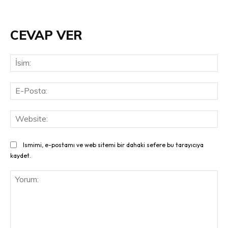
CEVAP VER
İsi
E-
Pos
Web
Ismimi, e-postamı ve web sitemi bir dahaki sefere bu tarayıcıya
kaydet.