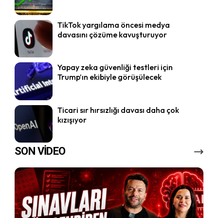
TikTok yargılama öncesi medya
davasını çözüme kavuşturuyor
Yapay zeka güvenliği testleri için
Trump’ın ekibiyle görüşülecek
Ticari sır hırsızlığı davası daha çok
kızışıyor
SON VİDEO