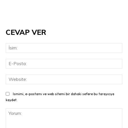
CEVAP VER
İsi
E-
Pos
Web
Ismimi, e-postamı ve web sitemi bir dahaki sefere bu tarayıcıya
kaydet.