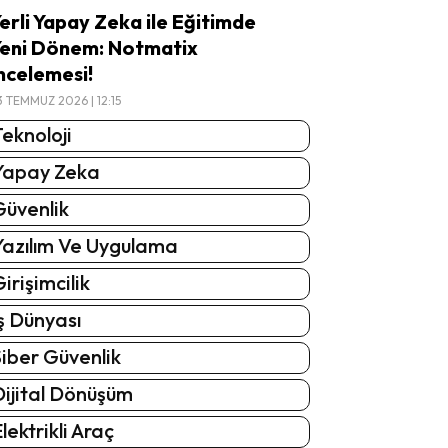
erli Yapay Zeka ile Eğitimde
eni Dönem: Notmatix
ncelemesi!
3 TEMMUZ 2026 | 12:15
eknoloji
Yapay Zeka
Güvenlik
Yazılım Ve Uygulama
irişimcilik
ş Dünyası
iber Güvenlik
Dijital Dönüşüm
lektrikli Araç