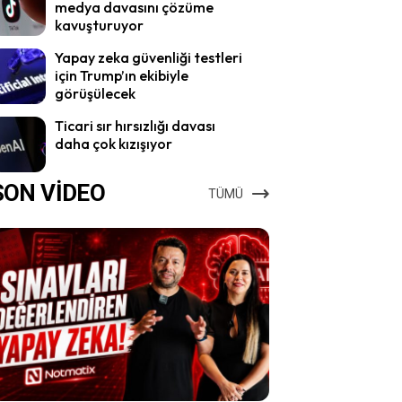
medya davasını çözüme
kavuşturuyor
Yapay zeka güvenliği testleri
için Trump’ın ekibiyle
görüşülecek
Ticari sır hırsızlığı davası
daha çok kızışıyor
SON VİDEO
TÜMÜ