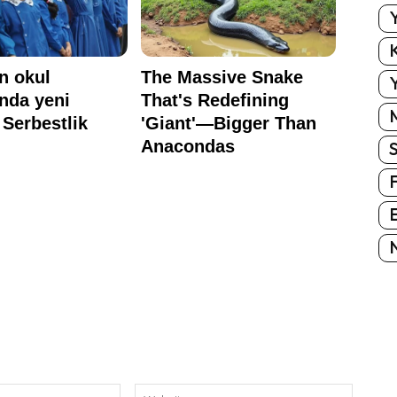
Y
K
Y
E
N
E-
Website