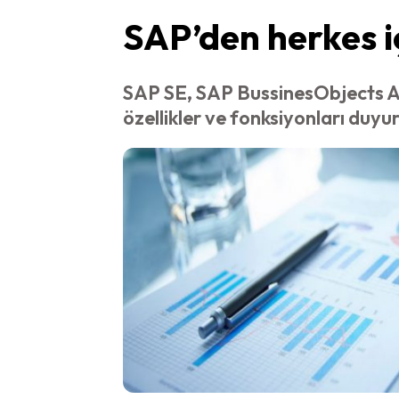
SAP’den herkes iç
SAP SE, SAP BussinesObjects Ana
özellikler ve fonksiyonları duyu