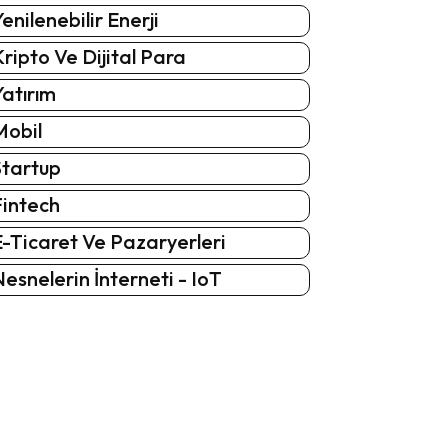
enilenebilir Enerji
ripto Ve Dijital Para
atırım
Mobil
Startup
Fintech
-Ticaret Ve Pazaryerleri
esnelerin İnterneti - IoT
: