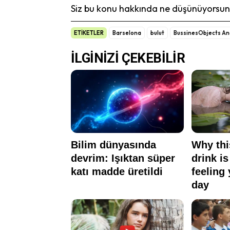
Siz bu konu hakkında ne düşünüyorsunu
ETİKETLER
Barselona
bulut
BussinesObjects An