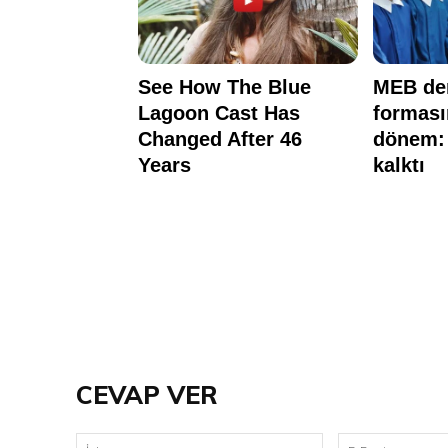
CEVAP VER
İsim: