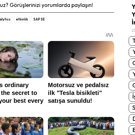
z? Görüşlerinizi yorumlarda paylaşın!
Y
Y
alytics
etkinlik
SAP SE
İ
2
T
G
İ
S
E