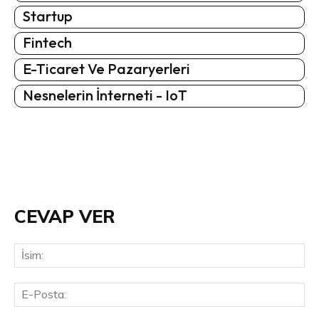
Startup
Fintech
E-Ticaret Ve Pazaryerleri
Nesnelerin İnterneti - IoT
CEVAP VER
İsi
E-
Pos