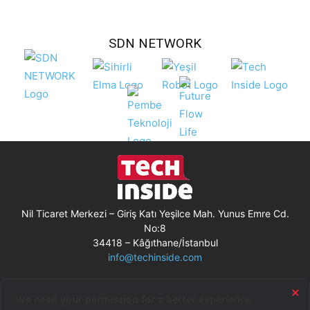
SDN NETWORK
Nil Ticaret Merkezi – Giriş Katı Yeşilce Mah. Yunus Emre Cd.
No:8
34418 – Kâğıthane/İstanbul
info@techinside.com
Künye
Site Kullanım Koşulları
Çerez Kullanımı